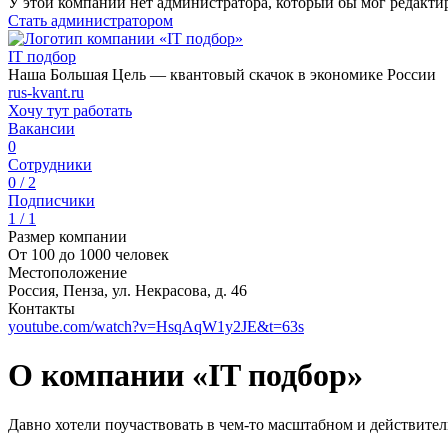
У этой компании нет администратора, который бы мог редакти
Стать администратором
IT подбор
Наша Большая Цель — квантовый скачок в экономике России
rus-kvant.ru
Хочу тут работать
Вакансии
0
Сотрудники
0 / 2
Подписчики
1 / 1
Размер компании
От 100 до 1000 человек
Местоположение
Россия, Пенза, ул. Некрасова, д. 46
Контакты
youtube.com/watch?v=HsqAqW1y2JE&t=63s
О компании «IT подбор»
Давно хотели поучаствовать в чем-то масштабном и действите