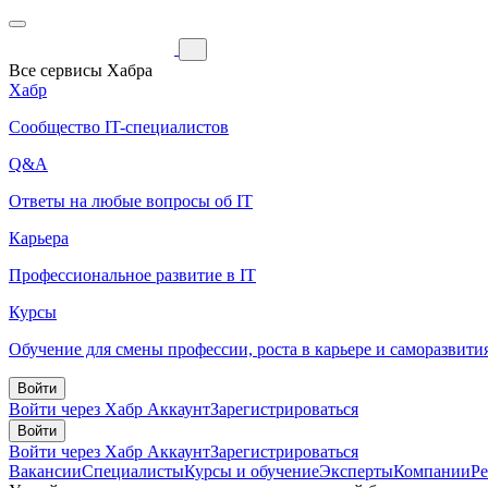
Все сервисы Хабра
Хабр
Сообщество IT-специалистов
Q&A
Ответы на любые вопросы об IT
Карьера
Профессиональное развитие в IT
Курсы
Обучение для смены профессии, роста в карьере и саморазвити
Войти
Войти через Хабр Аккаунт
Зарегистрироваться
Войти
Войти через Хабр Аккаунт
Зарегистрироваться
Вакансии
Специалисты
Курсы и обучение
Эксперты
Компании
Р