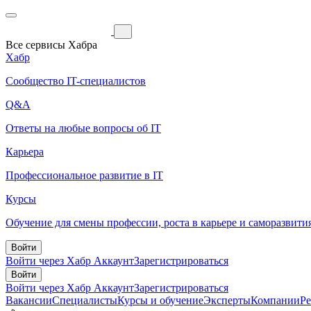
Все сервисы Хабра
Хабр
Сообщество IT-специалистов
Q&A
Ответы на любые вопросы об IT
Карьера
Профессиональное развитие в IT
Курсы
Обучение для смены профессии, роста в карьере и саморазвити
Войти
Войти через Хабр Аккаунт
Зарегистрироваться
Войти
Войти через Хабр Аккаунт
Зарегистрироваться
Вакансии
Специалисты
Курсы и обучение
Эксперты
Компании
Р