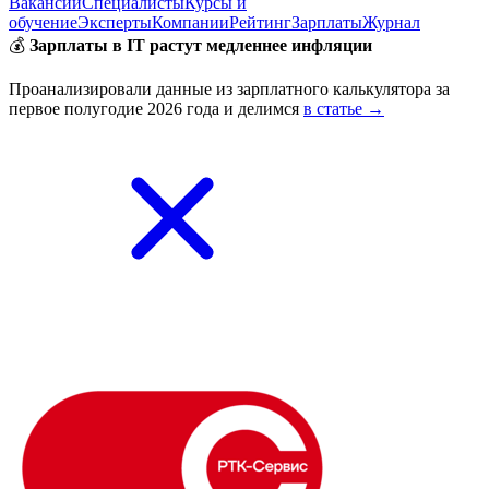
Вакансии
Специалисты
Курсы и
обучение
Эксперты
Компании
Рейтинг
Зарплаты
Журнал
💰
Зарплаты в IT растут медленнее инфляции
Проанализировали данные из зарплатного калькулятора за
первое полугодие 2026 года и делимся
в статье →