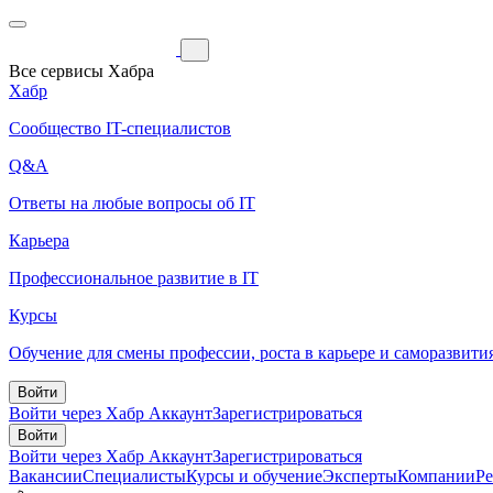
Все сервисы Хабра
Хабр
Сообщество IT-специалистов
Q&A
Ответы на любые вопросы об IT
Карьера
Профессиональное развитие в IT
Курсы
Обучение для смены профессии, роста в карьере и саморазвити
Войти
Войти через Хабр Аккаунт
Зарегистрироваться
Войти
Войти через Хабр Аккаунт
Зарегистрироваться
Вакансии
Специалисты
Курсы и обучение
Эксперты
Компании
Р