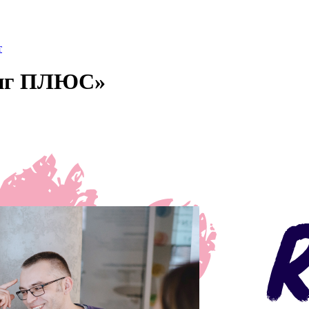
т
инг ПЛЮС»