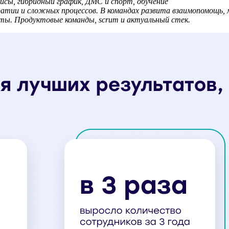
исы, гибридный график, ДМС и спорт, обучение
тии и сложных процессов. В командах развита взаимопомощь, 
ты. Продуктовые команды, scrum и актуальный стек.