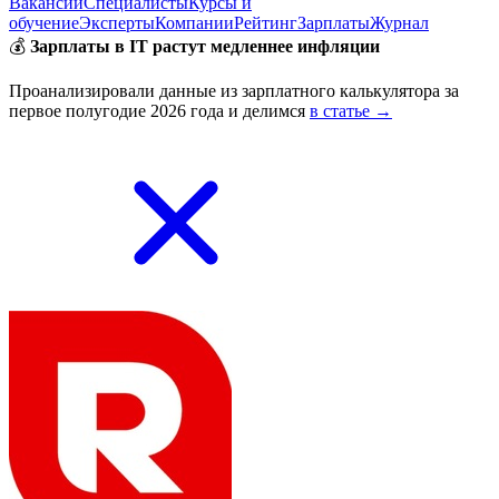
Вакансии
Специалисты
Курсы и
обучение
Эксперты
Компании
Рейтинг
Зарплаты
Журнал
💰
Зарплаты в IT растут медленнее инфляции
Проанализировали данные из зарплатного калькулятора за
первое полугодие 2026 года и делимся
в статье →