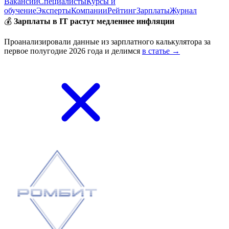
Вакансии
Специалисты
Курсы и
обучение
Эксперты
Компании
Рейтинг
Зарплаты
Журнал
💰
Зарплаты в IT растут медленнее инфляции
Проанализировали данные из зарплатного калькулятора за
первое полугодие 2026 года и делимся
в статье →