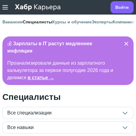
Войти
Вакансии
Специалисты
Курсы и обучение
Эксперты
Компании
💰
Зарплаты в IT растут медленнее
инфляции
Проанализировали данные из зарплатного
калькулятора за первое полугодие 2026 года и
делимся
в статье →
Специалисты
Все специализации
Все навыки