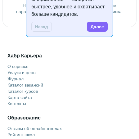
Не удалось найти специалистов по заданным
быстрее, удобнее и охватывает
параметрам. Попробуйте изменить условия поиска.
больше кандидатов.
Назад
Далее
Хабр Карьера
О сервисе
Услуги и цены
Журнал
Каталог вакансий
Каталог курсов
Карта сайта
Контакты
Образование
Отзывы об онлайн-школах
Рейтинг школ