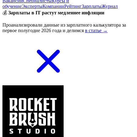
Вакансии
Специалисты
Курсы и
обучение
Эксперты
Компании
Рейтинг
Зарплаты
Журнал
💰
Зарплаты в IT растут медленнее инфляции
Проанализировали данные из зарплатного калькулятора за
первое полугодие 2026 года и делимся
в статье →