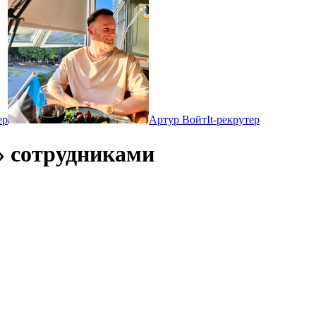
ер
Артур Войт
It-рекрутер
» сотрудниками