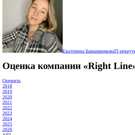
Екатерина Барышникова
IT-рекрут
Оценка компании «Right Line
Оценить
2018
2019
2020
2021
2022
2023
2024
2025
2026
4.93