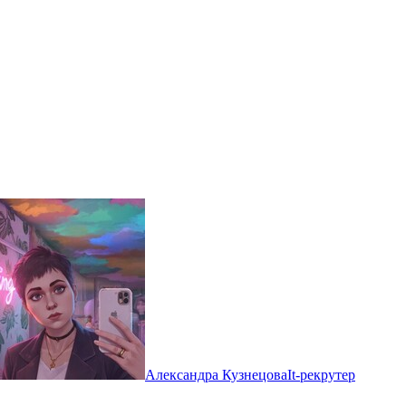
Александра Кузнецова
It-рекрутер