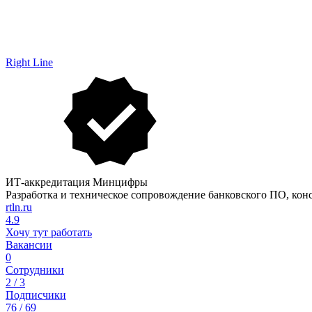
Right Line
ИТ-аккредитация Минцифры
Разработка и техническое сопровождение банковского ПО, кон
rtln.ru
4.9
Хочу тут работать
Вакансии
0
Сотрудники
2 / 3
Подписчики
76 / 69