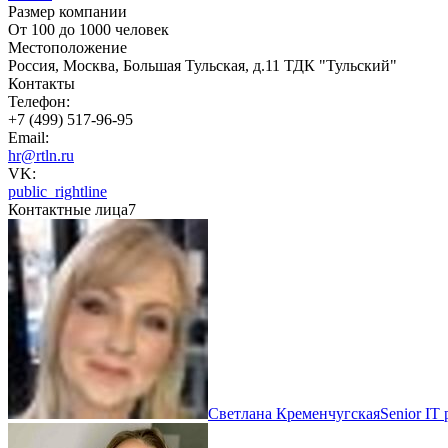
Размер компании
От 100 до 1000 человек
Местоположение
Россия, Москва, Большая Тульская, д.11 ТДК "Тульский"
Контакты
Телефон:
+7 (499) 517-96-95
Email:
hr@rtln.ru
VK:
public_rightline
Контактные лица
7
Светлана Кременчугская
Senior IT