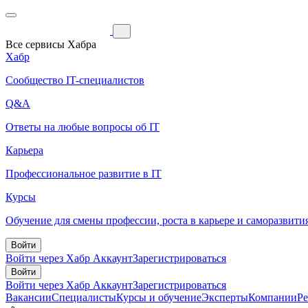
Все сервисы Хабра
Хабр
Сообщество IT-специалистов
Q&A
Ответы на любые вопросы об IT
Карьера
Профессиональное развитие в IT
Курсы
Обучение для смены профессии, роста в карьере и саморазвити
Войти
Войти через Хабр Аккаунт
Зарегистрироваться
Войти
Войти через Хабр Аккаунт
Зарегистрироваться
Вакансии
Специалисты
Курсы и обучение
Эксперты
Компании
Р