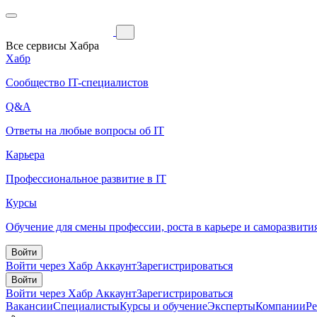
Все сервисы Хабра
Хабр
Сообщество IT-специалистов
Q&A
Ответы на любые вопросы об IT
Карьера
Профессиональное развитие в IT
Курсы
Обучение для смены профессии, роста в карьере и саморазвити
Войти
Войти через Хабр Аккаунт
Зарегистрироваться
Войти
Войти через Хабр Аккаунт
Зарегистрироваться
Вакансии
Специалисты
Курсы и обучение
Эксперты
Компании
Р