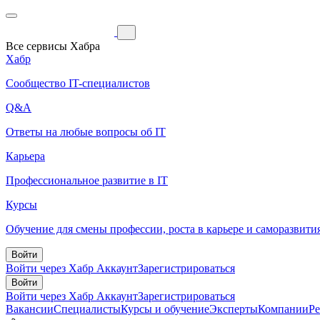
Все сервисы Хабра
Хабр
Сообщество IT-специалистов
Q&A
Ответы на любые вопросы об IT
Карьера
Профессиональное развитие в IT
Курсы
Обучение для смены профессии, роста в карьере и саморазвити
Войти
Войти через Хабр Аккаунт
Зарегистрироваться
Войти
Войти через Хабр Аккаунт
Зарегистрироваться
Вакансии
Специалисты
Курсы и обучение
Эксперты
Компании
Р