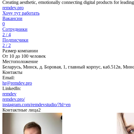
Creating aesthetic, emotionally connecting digital products for leadin
remdev.pro
Хочу тут работать
Вакансии
0
Сотрудники
2 / 4
Подписчики
2 / 2
Размер компании
От 10 до 100 человек
Местоположение
Беларусь, Минск, д. Боровая, 1, главный корпус, каб.512в, Ми
Контакты
Email:
hr@remdev.pro
LinkedIn:
remdev
remdev.pro/
instagram.com/remdevstudio/?hl=en
Контактные лица
2