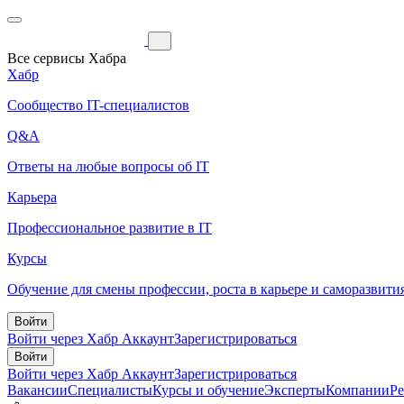
Все сервисы Хабра
Хабр
Сообщество IT-специалистов
Q&A
Ответы на любые вопросы об IT
Карьера
Профессиональное развитие в IT
Курсы
Обучение для смены профессии, роста в карьере и саморазвити
Войти
Войти через Хабр Аккаунт
Зарегистрироваться
Войти
Войти через Хабр Аккаунт
Зарегистрироваться
Вакансии
Специалисты
Курсы и обучение
Эксперты
Компании
Р