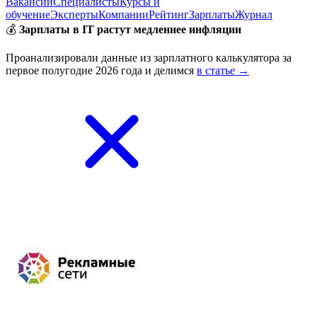
Вакансии
Специалисты
Курсы и
обучение
Эксперты
Компании
Рейтинг
Зарплаты
Журнал
💰
Зарплаты в IT растут медленнее инфляции
Проанализировали данные из зарплатного калькулятора за
первое полугодие 2026 года и делимся
в статье →