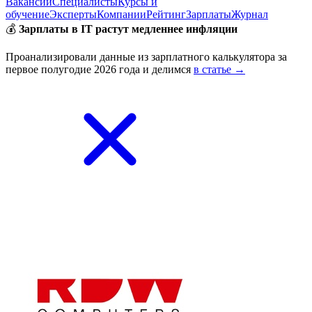
Вакансии
Специалисты
Курсы и
обучение
Эксперты
Компании
Рейтинг
Зарплаты
Журнал
💰
Зарплаты в IT растут медленнее инфляции
Проанализировали данные из зарплатного калькулятора за
первое полугодие 2026 года и делимся
в статье →