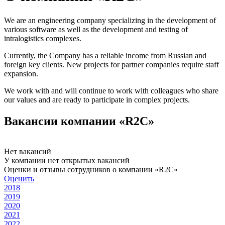
We are an engineering company specializing in the development of
various software as well as the development and testing of
intralogistics complexes.
Currently, the Company has a reliable income from Russian and
foreign key clients. New projects for partner companies require staff
expansion.
We work with and will continue to work with colleagues who share
our values ​​and are ready to participate in complex projects.
Вакансии компании «R2C»
Нет вакансий
У компании нет открытых вакансий
Оценки и отзывы сотрудников о компании «R2C»
Оценить
2018
2019
2020
2021
2022