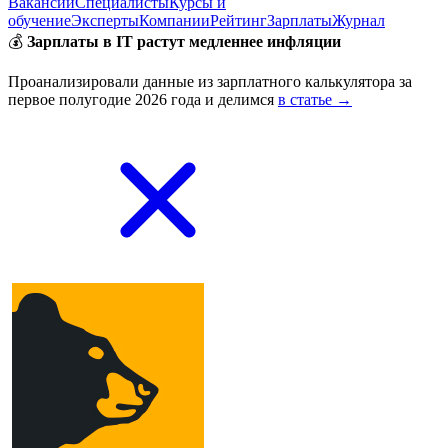
Вакансии
Специалисты
Курсы и
обучение
Эксперты
Компании
Рейтинг
Зарплаты
Журнал
💰
Зарплаты в IT растут медленнее инфляции
Проанализировали данные из зарплатного калькулятора за
первое полугодие 2026 года и делимся
в статье →