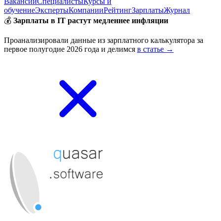
Вакансии
Специалисты
Курсы и
обучение
Эксперты
Компании
Рейтинг
Зарплаты
Журнал
💰
Зарплаты в IT растут медленнее инфляции
Проанализировали данные из зарплатного калькулятора за
первое полугодие 2026 года и делимся
в статье →