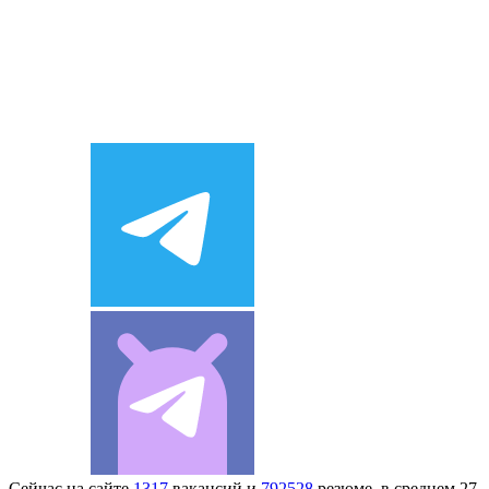
Сейчас на сайте
1317
вакансий и
792528
резюме, в среднем 27