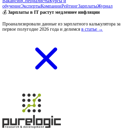
Вакансии
Специалисты
Курсы и
обучение
Эксперты
Компании
Рейтинг
Зарплаты
Журнал
💰
Зарплаты в IT растут медленнее инфляции
Проанализировали данные из зарплатного калькулятора за
первое полугодие 2026 года и делимся
в статье →