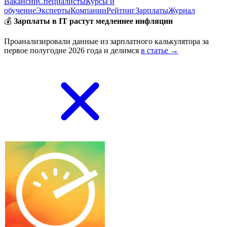
Вакансии
Специалисты
Курсы и
обучение
Эксперты
Компании
Рейтинг
Зарплаты
Журнал
💰
Зарплаты в IT растут медленнее инфляции
Проанализировали данные из зарплатного калькулятора за
первое полугодие 2026 года и делимся
в статье →