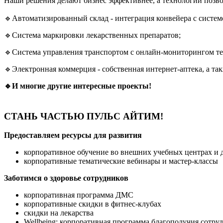
Наши решения делают бизнес эффективнее, а технологии позвол
🔹Автоматизированный склад - интеграция конвейера с систем
🔹Система маркировки лекарственных препаратов;
🔹Система управления транспортом с онлайн-мониторингом т
🔹Электронная коммерция - собственная интернет-аптека, а та
🔹И многие другие интересные проекты!
СТАНЬ ЧАСТЬЮ ПУЛЬС АЙТИМ!
Предоставляем ресурсы для развития
корпоративное обучение во внешних учебных центрах и 
корпоративные тематические вебинары и мастер-классы
Заботимся о здоровье сотрудников
корпоративная программа ДМС
корпоративные скидки в фитнес-клубах
скидки на лекарства
Wellbeing: корпоративная программа благополучия сотруд