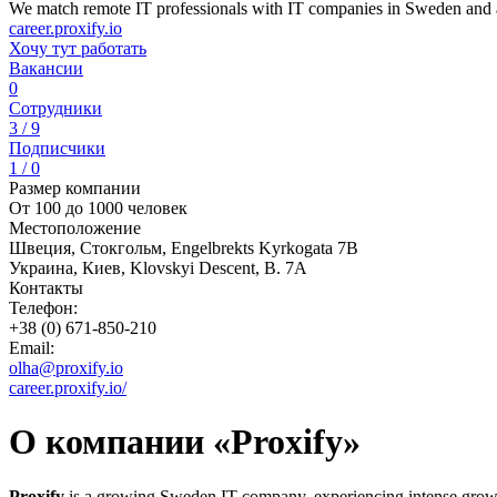
We match remote IT professionals with IT companies in Sweden and 
career.proxify.io
Хочу тут работать
Вакансии
0
Сотрудники
3 / 9
Подписчики
1 / 0
Размер компании
От 100 до 1000 человек
Местоположение
Швеция, Стокгольм, Engelbrekts Kyrkogata 7B
Украина, Киев, Klovskyi Descent, B. 7A
Контакты
Телефон:
+38 (0) 671-850-210
Email:
olha@proxify.io
career.proxify.io/
О компании «Proxify»
Proxify
is a growing Sweden IT company, experiencing intense growth