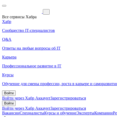
Все сервисы Хабра
Хабр
Сообщество IT-специалистов
Q&A
Ответы на любые вопросы об IT
Карьера
Профессиональное развитие в IT
Курсы
Обучение для смены профессии, роста в карьере и саморазвити
Войти
Войти через Хабр Аккаунт
Зарегистрироваться
Войти
Войти через Хабр Аккаунт
Зарегистрироваться
Вакансии
Специалисты
Курсы и обучение
Эксперты
Компании
Р