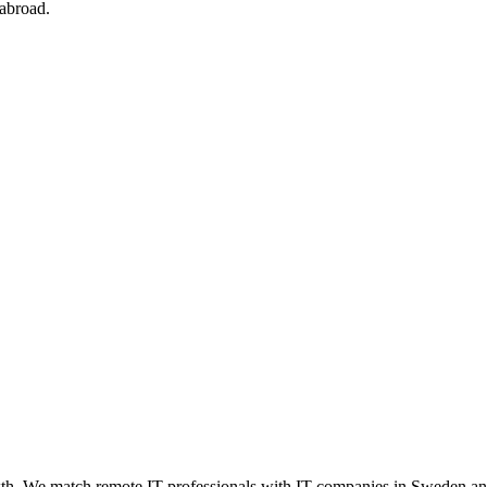
abroad.
. We match remote IT professionals with IT companies in Sweden and ab