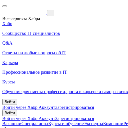
Все сервисы Хабра
Хабр
Сообщество IT-специалистов
Q&A
Ответы на любые вопросы об IT
Карьера
Профессиональное развитие в IT
Курсы
Обучение для смены профессии, роста в карьере и саморазвити
Войти
Войти через Хабр Аккаунт
Зарегистрироваться
Войти
Войти через Хабр Аккаунт
Зарегистрироваться
Вакансии
Специалисты
Курсы и обучение
Эксперты
Компании
Р