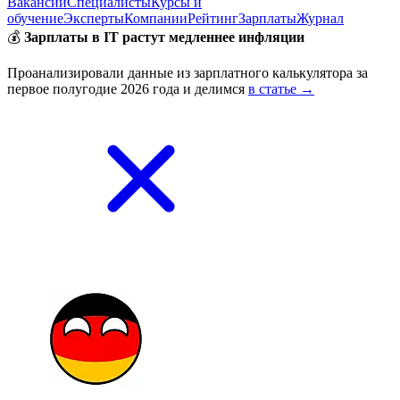
Вакансии
Специалисты
Курсы и
обучение
Эксперты
Компании
Рейтинг
Зарплаты
Журнал
💰
Зарплаты в IT растут медленнее инфляции
Проанализировали данные из зарплатного калькулятора за
первое полугодие 2026 года и делимся
в статье →