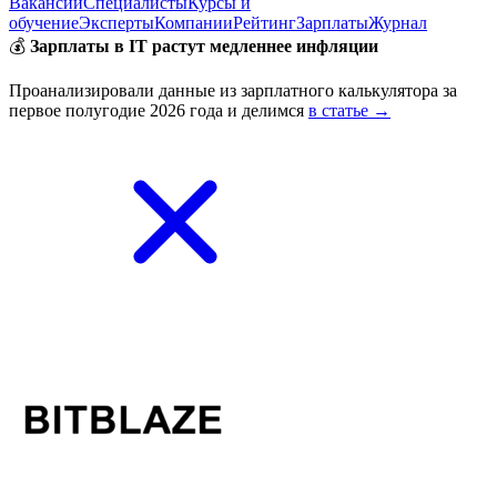
Вакансии
Специалисты
Курсы и
обучение
Эксперты
Компании
Рейтинг
Зарплаты
Журнал
💰
Зарплаты в IT растут медленнее инфляции
Проанализировали данные из зарплатного калькулятора за
первое полугодие 2026 года и делимся
в статье →