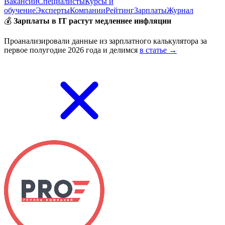
Вакансии
Специалисты
Курсы и
обучение
Эксперты
Компании
Рейтинг
Зарплаты
Журнал
💰
Зарплаты в IT растут медленнее инфляции
Проанализировали данные из зарплатного калькулятора за
первое полугодие 2026 года и делимся
в статье →