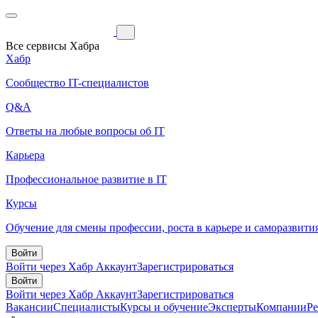
Все сервисы Хабра
Хабр
Сообщество IT-специалистов
Q&A
Ответы на любые вопросы об IT
Карьера
Профессиональное развитие в IT
Курсы
Обучение для смены профессии, роста в карьере и саморазвити
Войти
Войти через Хабр Аккаунт
Зарегистрироваться
Войти
Войти через Хабр Аккаунт
Зарегистрироваться
Вакансии
Специалисты
Курсы и обучение
Эксперты
Компании
Р