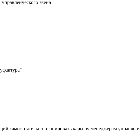
 управленческого звена
нуфактура"
ющий самостоятельно планировать карьеру менеджерам управленче