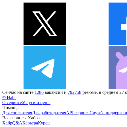
Сейчас на сайте
1286
вакансий и
792758
резюме, в среднем 27 
© Habr
О сервисе
Услуги и цены
Помощь
Для соискателя
Для работодателя
API сервиса
Служба поддержк
Все сервисы Хабра
Хабр
Q&A
Карьера
Курсы