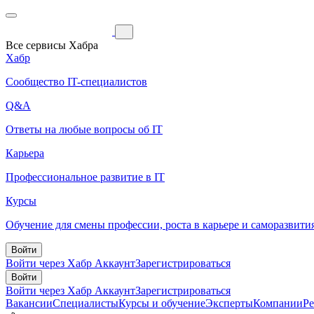
Все сервисы Хабра
Хабр
Сообщество IT-специалистов
Q&A
Ответы на любые вопросы об IT
Карьера
Профессиональное развитие в IT
Курсы
Обучение для смены профессии, роста в карьере и саморазвити
Войти
Войти через Хабр Аккаунт
Зарегистрироваться
Войти
Войти через Хабр Аккаунт
Зарегистрироваться
Вакансии
Специалисты
Курсы и обучение
Эксперты
Компании
Р