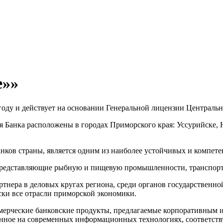
е»»
 году и действует на основании Генеральной лицензии Централь
я Банка расположены в городах Приморского края: Уссурийске, Н
нков страны, является одним из наиболее устойчивых и компет
редставляющие рыбную и пищевую промышленности, транспорт, 
нера в деловых кругах региона, среди органов государственной
ски все отрасли приморской экономики.
оммерческие банковские продукты, предлагаемые корпоративным
анное на современных информационных технологиях, соответств