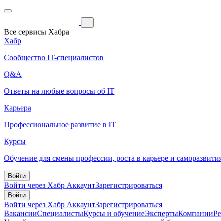
Все сервисы Хабра
Хабр
Сообщество IT-специалистов
Q&A
Ответы на любые вопросы об IT
Карьера
Профессиональное развитие в IT
Курсы
Обучение для смены профессии, роста в карьере и саморазвити
Войти
Войти через Хабр Аккаунт
Зарегистрироваться
Войти
Войти через Хабр Аккаунт
Зарегистрироваться
Вакансии
Специалисты
Курсы и обучение
Эксперты
Компании
Р