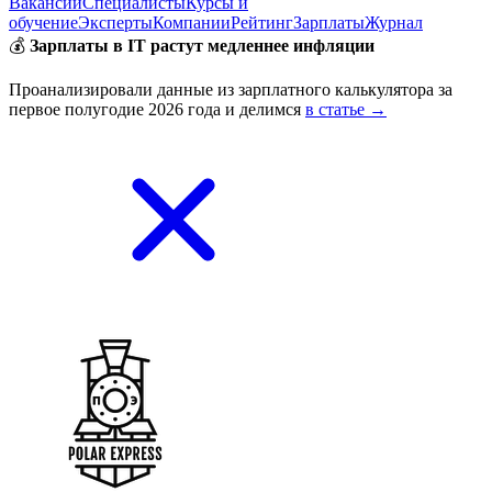
Вакансии
Специалисты
Курсы и
обучение
Эксперты
Компании
Рейтинг
Зарплаты
Журнал
💰
Зарплаты в IT растут медленнее инфляции
Проанализировали данные из зарплатного калькулятора за
первое полугодие 2026 года и делимся
в статье →