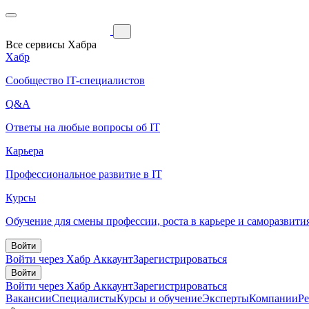
Все сервисы Хабра
Хабр
Сообщество IT-специалистов
Q&A
Ответы на любые вопросы об IT
Карьера
Профессиональное развитие в IT
Курсы
Обучение для смены профессии, роста в карьере и саморазвити
Войти
Войти через Хабр Аккаунт
Зарегистрироваться
Войти
Войти через Хабр Аккаунт
Зарегистрироваться
Вакансии
Специалисты
Курсы и обучение
Эксперты
Компании
Р