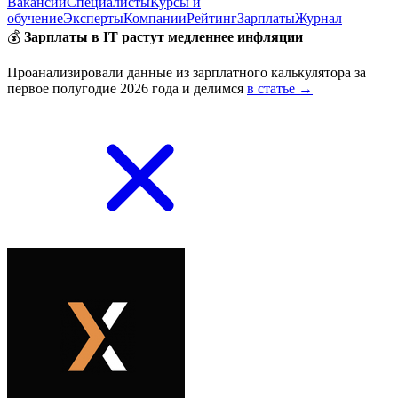
Вакансии
Специалисты
Курсы и
обучение
Эксперты
Компании
Рейтинг
Зарплаты
Журнал
💰
Зарплаты в IT растут медленнее инфляции
Проанализировали данные из зарплатного калькулятора за
первое полугодие 2026 года и делимся
в статье →