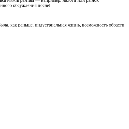
аться иммигрантам — например, налоги или рынок
живого обсуждения после!
ыла, как раньше, индустриальная жизнь, возможность обрасти