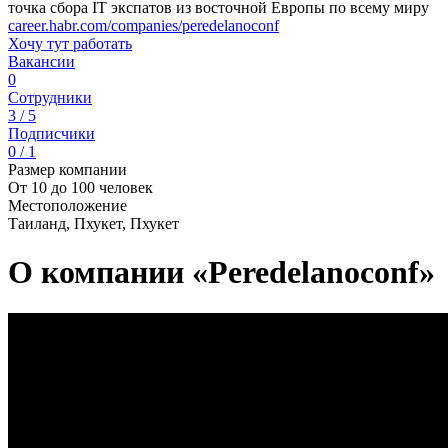
точка сбора IT экспатов из восточной Европы по всему миру
career.habr.com/companies/peredelanoconf
Хочу тут работать
Вакансии
0
Сотрудники
3 / 5
Подписчики
0 / 1
Размер компании
От 10 до 100 человек
Местоположение
Таиланд, Пхукет, Пхукет
О компании «Peredelanoconf»