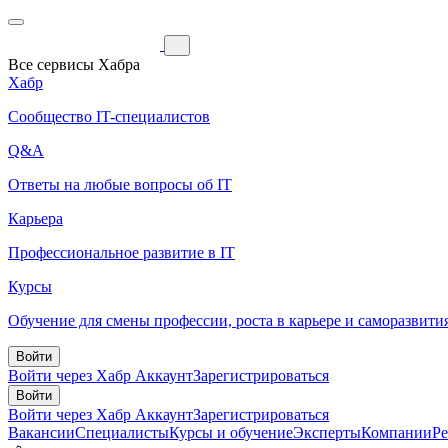
Все сервисы Хабра
Хабр
Сообщество IT-специалистов
Q&A
Ответы на любые вопросы об IT
Карьера
Профессиональное развитие в IT
Курсы
Обучение для смены профессии, роста в карьере и саморазвити
Войти
Войти через Хабр Аккаунт
Зарегистрироваться
Войти
Войти через Хабр Аккаунт
Зарегистрироваться
Вакансии
Специалисты
Курсы и обучение
Эксперты
Компании
Р