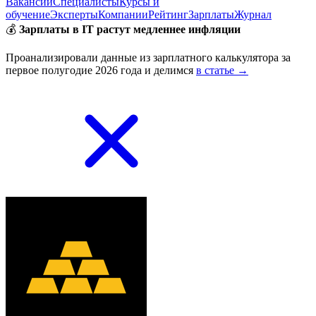
Вакансии
Специалисты
Курсы и
обучение
Эксперты
Компании
Рейтинг
Зарплаты
Журнал
💰
Зарплаты в IT растут медленнее инфляции
Проанализировали данные из зарплатного калькулятора за
первое полугодие 2026 года и делимся
в статье →