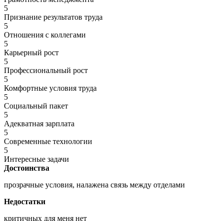
5
Признание результатов труда
5
Отношения с коллегами
5
Карьерный рост
5
Профессиональный рост
5
Комфортные условия труда
5
Социальный пакет
5
Адекватная зарплата
5
Современные технологии
5
Интересные задачи
Достоинства
прозрачные условия, налажена связь между отделами
Недостатки
критичных для меня нет