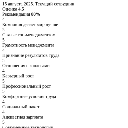
15 августа 2025. Текущий сотрудник
Оценка
4.5
Рекомендация
80%
4
Компания делает мир лучше
5
Связь с топ-менеджментом
5
Грамотность менеджмента
4
Признание результатов труда
5
Отношения с коллегами
4
Карьерный рост
5
Профессиональный рост
5
Комфортные условия труда
4
Социальный пакет
4
Адекватная зарплата
5
Современные технологии