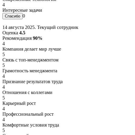
4
Интересные задачи
0
14 августа 2025. Текущий сотрудник
Оценка
4.5
Рекомендация
90%
4
Компания делает мир лучше
5
Связь с топ-менеджментом
5
Грамотность менеджмента
4
Признание результатов труда
4
Отношения с коллегами
5
Карьерный рост
4
Профессиональный рост
4
Комфортные условия труда
5