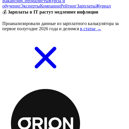
Вакансии
Специалисты
Курсы и
обучение
Эксперты
Компании
Рейтинг
Зарплаты
Журнал
💰
Зарплаты в IT растут медленнее инфляции
Проанализировали данные из зарплатного калькулятора за
первое полугодие 2026 года и делимся
в статье →