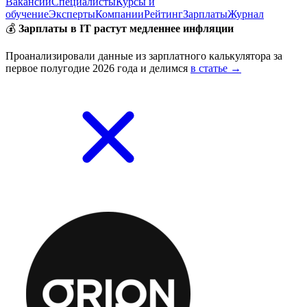
Вакансии
Специалисты
Курсы и
обучение
Эксперты
Компании
Рейтинг
Зарплаты
Журнал
💰
Зарплаты в IT растут медленнее инфляции
Проанализировали данные из зарплатного калькулятора за
первое полугодие 2026 года и делимся
в статье →