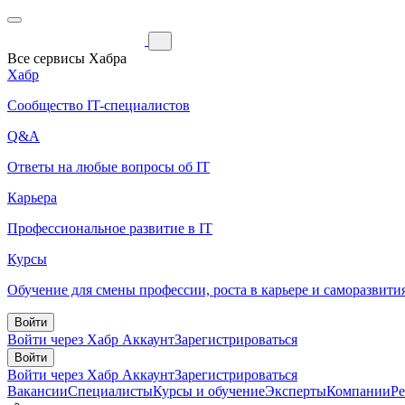
Все сервисы Хабра
Хабр
Сообщество IT-специалистов
Q&A
Ответы на любые вопросы об IT
Карьера
Профессиональное развитие в IT
Курсы
Обучение для смены профессии, роста в карьере и саморазвити
Войти
Войти через Хабр Аккаунт
Зарегистрироваться
Войти
Войти через Хабр Аккаунт
Зарегистрироваться
Вакансии
Специалисты
Курсы и обучение
Эксперты
Компании
Р