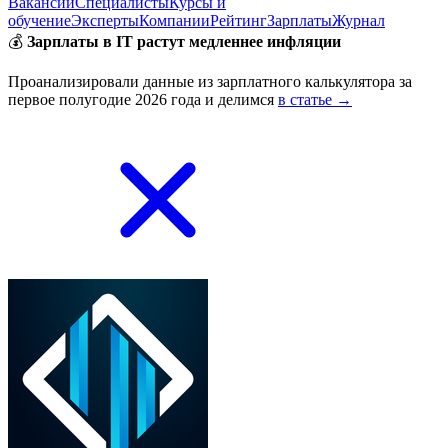
Вакансии
Специалисты
Курсы и
обучение
Эксперты
Компании
Рейтинг
Зарплаты
Журнал
💰
Зарплаты в IT растут медленнее инфляции
Проанализировали данные из зарплатного калькулятора за
первое полугодие 2026 года и делимся
в статье →