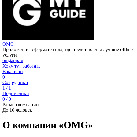
OMG
Приложение в формате гида, где представлены лучшие offline
услуги
omgapp.ru
Хочу тут работать
Вакансии
0
Сотрудники
1 / 1
Подписчики
0 / 0
Размер компании
До 10 человек
О компании «OMG»