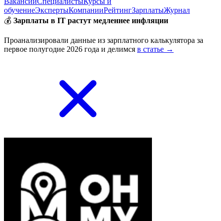
Вакансии
Специалисты
Курсы и
обучение
Эксперты
Компании
Рейтинг
Зарплаты
Журнал
💰
Зарплаты в IT растут медленнее инфляции
Проанализировали данные из зарплатного калькулятора за
первое полугодие 2026 года и делимся
в статье →