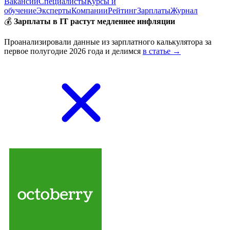
Вакансии
Специалисты
Курсы и
обучение
Эксперты
Компании
Рейтинг
Зарплаты
Журнал
💰
Зарплаты в IT растут медленнее инфляции
Проанализировали данные из зарплатного калькулятора за
первое полугодие 2026 года и делимся
в статье →