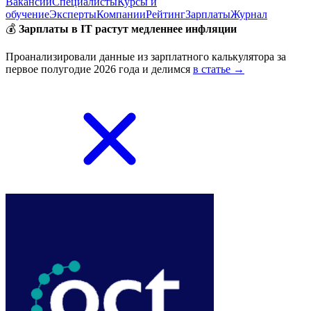
Вакансии
Специалисты
Курсы и
обучение
Эксперты
Компании
Рейтинг
Зарплаты
Журнал
💰
Зарплаты в IT растут медленнее инфляции
Проанализировали данные из зарплатного калькулятора за
первое полугодие 2026 года и делимся
в статье →