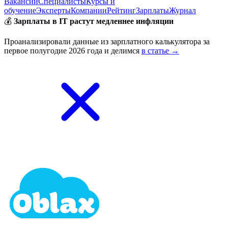
Вакансии
Специалисты
Курсы и
обучение
Эксперты
Компании
Рейтинг
Зарплаты
Журнал
💰
Зарплаты в IT растут медленнее инфляции
Проанализировали данные из зарплатного калькулятора за
первое полугодие 2026 года и делимся
в статье →