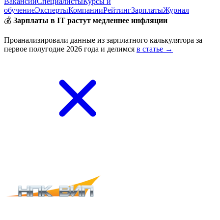
Вакансии
Специалисты
Курсы и
обучение
Эксперты
Компании
Рейтинг
Зарплаты
Журнал
💰
Зарплаты в IT растут медленнее инфляции
Проанализировали данные из зарплатного калькулятора за
первое полугодие 2026 года и делимся
в статье →