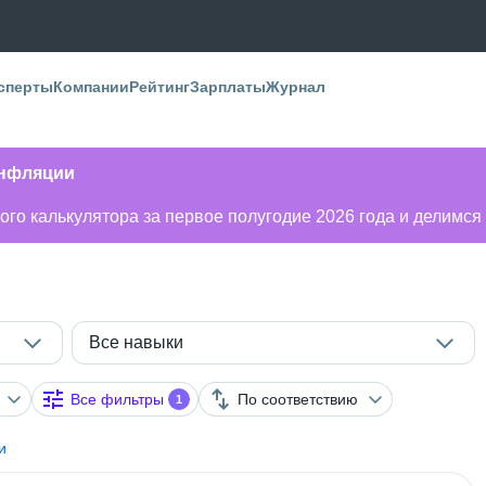
сперты
Компании
Рейтинг
Зарплаты
Журнал
инфляции
го калькулятора за первое полугодие 2026 года и делимся
Все навыки
Все фильтры
По соответствию
1
и