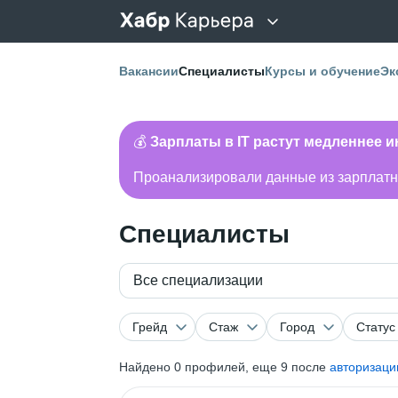
Вакансии
Специалисты
Курсы и обучение
Эк
💰
Зарплаты в IT растут медленнее 
Проанализировали данные из зарплатно
Специалисты
Все специализации
Грейд
Стаж
Город
Статус
Найдено
0
профилей, еще 9 после
авторизаци