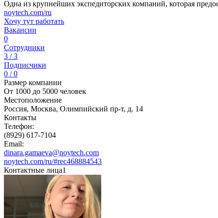
Одна из крупнейших экспедиторских компаний, которая предо
noytech.com/ru
Хочу тут работать
Вакансии
0
Сотрудники
3 / 3
Подписчики
0 / 0
Размер компании
От 1000 до 5000 человек
Местоположение
Россия, Москва, Олимпийский пр-т, д. 14
Контакты
Телефон:
(8929) 617-7104
Email:
dinara.gamaeva@noytech.com
noytech.com/ru/#rec468884543
Контактные лица
1