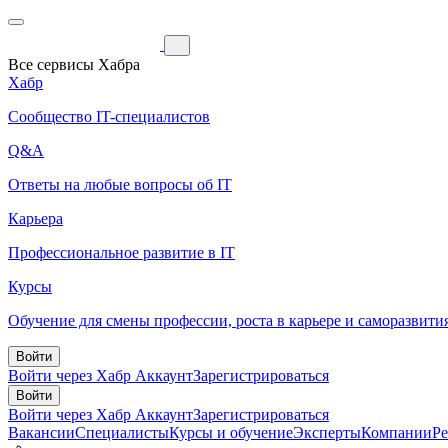
Все сервисы Хабра
Хабр
Сообщество IT-специалистов
Q&A
Ответы на любые вопросы об IT
Карьера
Профессиональное развитие в IT
Курсы
Обучение для смены профессии, роста в карьере и саморазвити
Войти
Войти через Хабр Аккаунт
Зарегистрироваться
Войти
Войти через Хабр Аккаунт
Зарегистрироваться
Вакансии
Специалисты
Курсы и обучение
Эксперты
Компании
Р