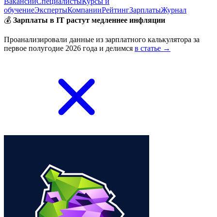
Вакансии
Специалисты
Курсы и
обучение
Эксперты
Компании
Рейтинг
Зарплаты
Журнал
💰
Зарплаты в IT растут медленнее инфляции
Проанализировали данные из зарплатного калькулятора за
первое полугодие 2026 года и делимся
в статье →