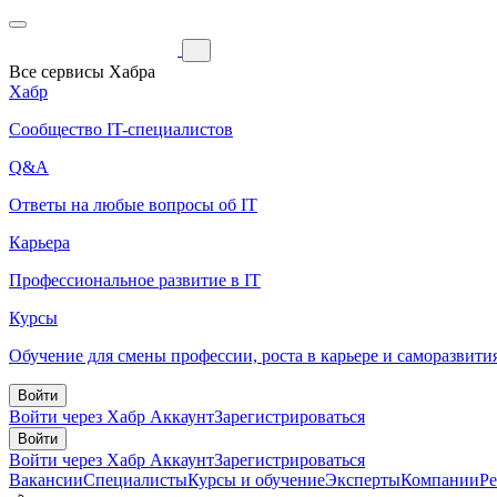
Все сервисы Хабра
Хабр
Сообщество IT-специалистов
Q&A
Ответы на любые вопросы об IT
Карьера
Профессиональное развитие в IT
Курсы
Обучение для смены профессии, роста в карьере и саморазвити
Войти
Войти через Хабр Аккаунт
Зарегистрироваться
Войти
Войти через Хабр Аккаунт
Зарегистрироваться
Вакансии
Специалисты
Курсы и обучение
Эксперты
Компании
Р