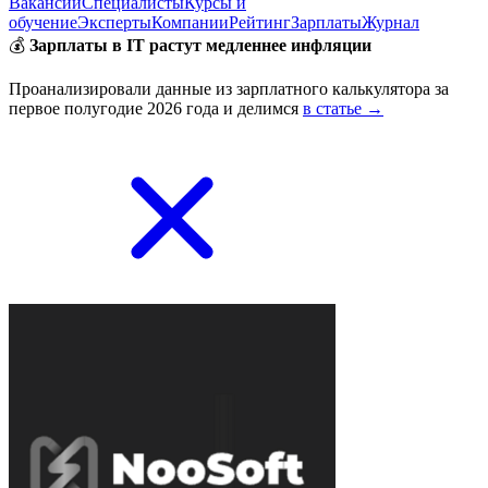
Вакансии
Специалисты
Курсы и
обучение
Эксперты
Компании
Рейтинг
Зарплаты
Журнал
💰
Зарплаты в IT растут медленнее инфляции
Проанализировали данные из зарплатного калькулятора за
первое полугодие 2026 года и делимся
в статье →