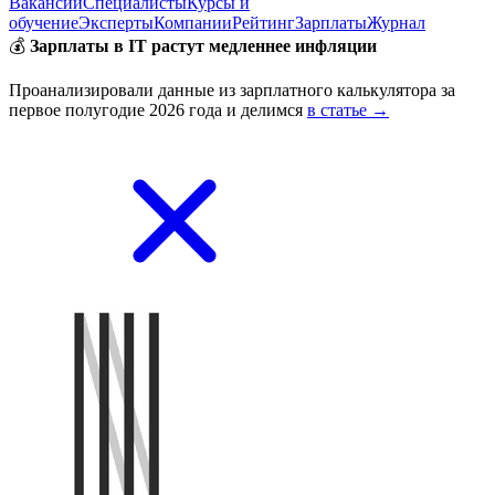
Вакансии
Специалисты
Курсы и
обучение
Эксперты
Компании
Рейтинг
Зарплаты
Журнал
💰
Зарплаты в IT растут медленнее инфляции
Проанализировали данные из зарплатного калькулятора за
первое полугодие 2026 года и делимся
в статье →