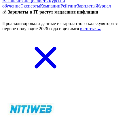
Вакансии
Специалисты
Курсы и
обучение
Эксперты
Компании
Рейтинг
Зарплаты
Журнал
💰
Зарплаты в IT растут медленнее инфляции
Проанализировали данные из зарплатного калькулятора за
первое полугодие 2026 года и делимся
в статье →