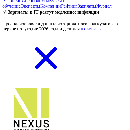
Вакансии
Специалисты
Курсы и
обучение
Эксперты
Компании
Рейтинг
Зарплаты
Журнал
💰
Зарплаты в IT растут медленнее инфляции
Проанализировали данные из зарплатного калькулятора за
первое полугодие 2026 года и делимся
в статье →